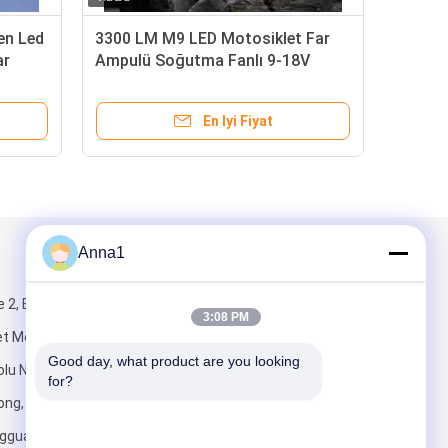
i tasarruflu otomobil
3200LM LED Araba Farlar
latma sistemi için LED araba
Parlaklık ve Güçlü Odakla
ı
En Iyi Fiyat
En Iyi Fiyat
Anna1
Mail Gönder
 2, Bina 5,
3:08 PM
et Merkezi,
Good day, what product are you looking 
lu No.1,
for?
ng, Shilong
gguan,
Gönder