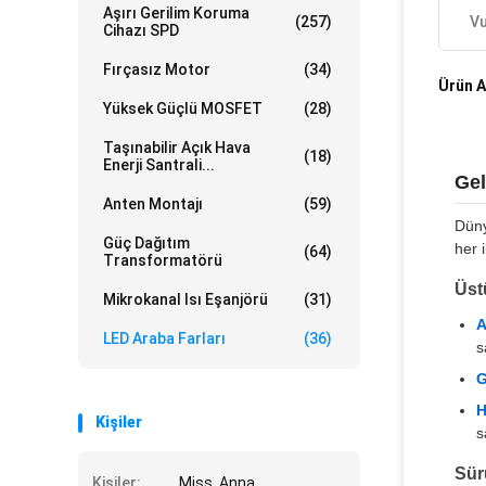
Aşırı Gerilim Koruma
(257)
Vu
Cihazı SPD
Fırçasız Motor
(34)
Ürün A
Yüksek Güçlü MOSFET
(28)
Taşınabilir Açık Hava
(18)
Enerji Santrali...
Gel
Anten Montajı
(59)
Düny
Güç Dağıtım
her 
(64)
Transformatörü
Üst
Mikrokanal Isı Eşanjörü
(31)
A
LED Araba Farları
(36)
s
G
H
Kişiler
s
Sür
Kişiler:
Miss. Anna