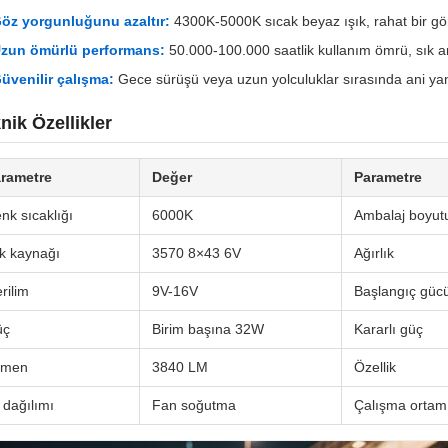
öz yorgunluğunu azaltır:
4300K-5000K sıcak beyaz ışık, rahat bir görü
zun ömürlü performans:
50.000-100.000 saatlik kullanım ömrü, sık am
üvenilir çalışma:
Gece sürüşü veya uzun yolculuklar sırasında ani y
nik Özellikler
rametre
Değer
Parametre
nk sıcaklığı
6000K
Ambalaj boyut
ık kaynağı
3570 8×43 6V
Ağırlık
rilim
9V-16V
Başlangıç güc
üç
Birim başına 32W
Kararlı güç
ümen
3840 LM
Özellik
ı dağılımı
Fan soğutma
Çalışma ortam