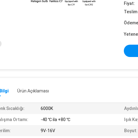
Fiyat:
Teslim 
Ödeme 
Yetene
Bilgi
Ürün Açıklaması
nk Sıcaklığı:
6000K
Aydınlı
lışma Ortamı:
-40 ℃ ila +80 ℃
Işık K
rilim:
9V-16V
Boyut: