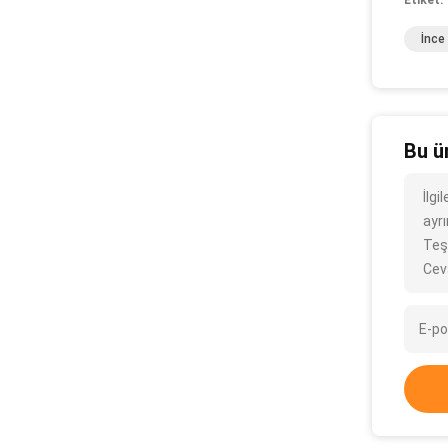
Etiket:
İnce 
Bu ü
İlgi
ayrı
Teş
Cev