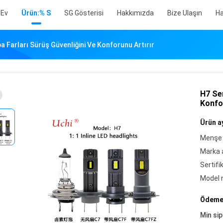
Ev
Ürün:% S
SG Gösterisi
Hakkımızda
Bize Ulaşın
Ha
a Farları Sürüş Güvenliğini Ve Konforunu Artırır
H7 Ser
Konfo
Ürün ay
Menşe 
Marka a
Sertifi
Model 
Ödeme 
Min sip