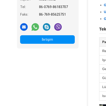
G
Tel:
86-0769-86183707
U
Faks:
86-769-85625751
G
Tek
İletişim
Pa
Re
Iş
Ge
G
L
Is