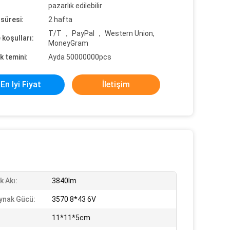
pazarlık edilebilir
süresi:
2 hafta
T/T ， PayPal ， Western Union,
koşulları:
MoneyGram
k temini:
Ayda 50000000pcs
En Iyi Fiyat
İletişim
k Akı:
3840lm
aynak Gücü:
3570 8*43 6V
11*11*5cm