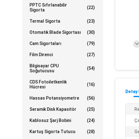
PPTC Sıfırlanabilir
(22)
Sigorta
Termal Sigorta
(23)
Otomatik Blade Sigortası
(30)
Cam Sigortaları
(79)
Film Direnci
(27)
Bilgisayar CPU
(54)
Soğutucusu
CDS Fotoiletkenlik
(16)
Hücresi
Detay 
Hassas Potansiyometre
(56)
Seramik Disk Kapasitör
(25)
Re
Kablosuz Şarj Bobini
(24)
Ça
Kartuş Sigorta Tutucu
(28)
Ge