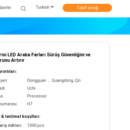
Turkish
berler
Teklif isteği
isi LED Araba Farları Sürüş Güvenliğini ve
runu Artırır
rıntıları:
yeri:
Dongguan ， Guangdong, Çin
dı:
Uchi
ka:
Processor
numarası:
H7
& teslimat koşulları:
ariş miktarı:
1000 pcs