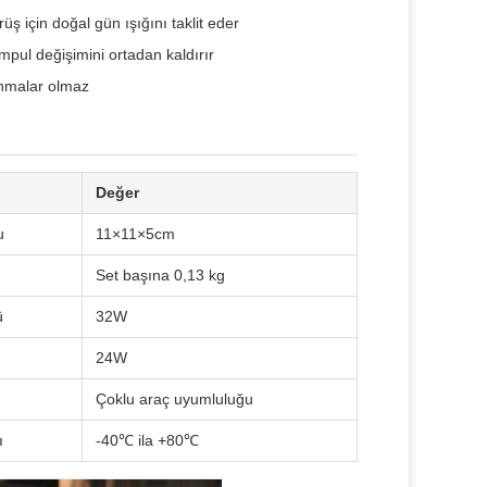
ş için doğal gün ışığını taklit eder
pul değişimini ortadan kaldırır
anmalar olmaz
Değer
u
11×11×5cm
Set başına 0,13 kg
ü
32W
24W
Çoklu araç uyumluluğu
ı
-40℃ ila +80℃