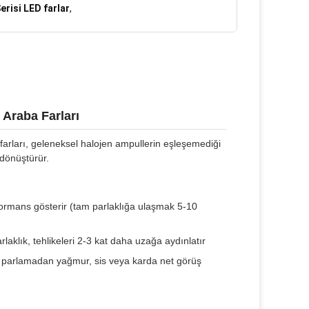
erisi LED farlar
,
 Araba Farları
farları, geleneksel halojen ampullerin eşleşemediği
 dönüştürür.
formans gösterir (tam parlaklığa ulaşmak 5-10
klık, tehlikeleri 2-3 kat daha uzağa aydınlatır
n parlamadan yağmur, sis veya karda net görüş