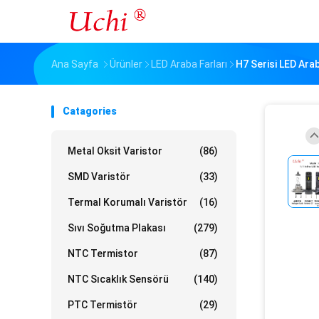
Ana Sayfa
Ürünler
LED Araba Farları
H7 Serisi LED Arab
Catagories
Metal Oksit Varistor
(86)
SMD Varistör
(33)
Termal Korumalı Varistör
(16)
Sıvı Soğutma Plakası
(279)
NTC Termistor
(87)
NTC Sıcaklık Sensörü
(140)
PTC Termistör
(29)