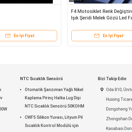
zun
Çoklu araç modelleri ile uyumlu
Enerj
rları
küçük hacimli LED araba farları
aydın
farlar
En Iyi Fiyat
NTC Sıcaklık Sensörü
Bizi Takip Edin
k
Otomatik Şanzıman Yağlı Nikel
Oda 810, Ünite
0v
Kaplama Pirinç Halka Lug Dişi
Huixing Ticar
NTC Sıcaklık Sensörü 50KOHM
500W
Dongsheng Yo
CWF5 Silikon Yuvası, Lityum Pil
Zhongshan Do
Sıcaklık Kontrol Modülü için
Kasabası Don