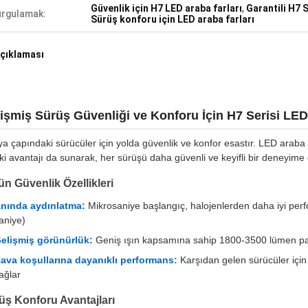
Güvenlik için H7 LED araba farları
,
Garantili H7 S
rgulamak:
Sürüş konforu için LED araba farları
çıklaması
işmiş Sürüş Güvenliği ve Konforu İçin H7 Serisi LED
a çapındaki sürücüler için yolda güvenlik ve konfor esastır. LED araba 
iki avantajı da sunarak, her sürüşü daha güvenli ve keyifli bir deneyime
ün Güvenlik Özellikleri
nında aydınlatma:
Mikrosaniye başlangıç, halojenlerden daha iyi per
aniye)
elişmiş görünürlük:
Geniş ışın kapsamına sahip 1800-3500 lümen parla
ava koşullarına dayanıklı performans:
Karşıdan gelen sürücüler içi
ağlar
üş Konforu Avantajları