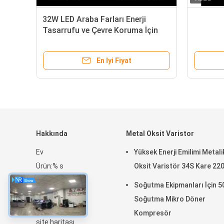
M9 LED Motosiklet Far
Düşük Enerji Tüketimi ve U
oğutma Fanlı 9-18V
Ömürlü 6000K LED Araba Fa
En Iyi Fiyat
En Iyi Fiyat
Hakkında
Metal Oksit Varistor
Ev
Yüksek Enerji Emilimi Metali
Ürün:% s
Oksit Varistör 34S Kare 22
SG Gösterisi
Soğutma Ekipmanları İçin 
Hakkımızda
Soğutma Mikro Döner
Haberler
Kompresör
site haritası