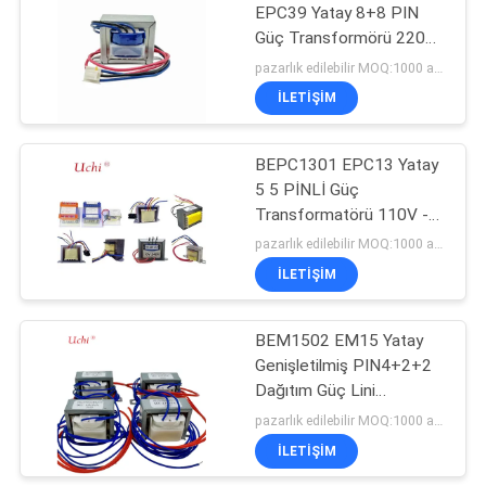
EPC39 Yatay 8+8 PIN
Güç Transformörü 220
31
110
pazarlık edilebilir MOQ:1000 adet
İLETIŞIM
PTC Termistör
BEPC1301 EPC13 Yatay
5 5 PİNLİ Güç
Transformatörü 110V -
220V Dönüşümü için
pazarlık edilebilir MOQ:1000 adet
Nihai Çözüm
İLETIŞIM
27
PPTC Sıfırlanabilir
BEM1502 EM15 Yatay
Genişletilmiş PIN4+2+2
Sigorta
Dağıtım Güç Lini
Transformörü
pazarlık edilebilir MOQ:1000 adet
İLETIŞIM