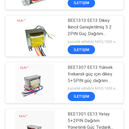
Elektrik Cihazı
TURU
İLETIŞIM
BEE1313 EE13 Dikey
KALITE
18
İkincil Genişletilmiş 5 2
KONTROL
2PIN Güç Dağıtım
Termal Korumalı
Transformatörü, 3 Fazlı
pazarlık edilebilir MOQ:1000 adet
Varistör
Güç İletimi İçin
BIZE
İLETIŞIM
ULAŞIN
BEE1307 EE13 Yüksek
frekanslı güç için dikey
HABERLER
5+5PIN güç dağıtım
279
transformatörü
pazarlık edilebilir MOQ:1000 adet
BLOG
Sıvı Soğutma
İLETIŞIM
Plakası
BIR
BEE1301 EE13 Yatay
5+2PIN Dağıtım
TEKLIF
Yönetimli Güç Tedarik