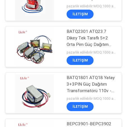
ISTEĞI
Transformörü
pazarlık edilebilir MOQ:1000 adet
İLETIŞIM
87
SITE
BATQ2301 ATQ23.7
HARITASI
NTC Termistor
Dikey Tek Taraflı 5+2
Orta Pim Güç Dağıtım
PRIVACY
Transformatörü Yüksek
pazarlık edilebilir MOQ:1000 adet
Frekans
POLICY
İLETIŞIM
BATQ1801 ATQ18 Yatay
145
3+3PIN Güç Dağıtım
NTC Sıcaklık
Transformatörü 110v -
220v
pazarlık edilebilir MOQ:1000 adet
Sensörü
İLETIŞIM
BEPC3901-BEPC3902