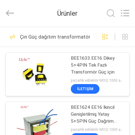
Guangdong
Uchi
Electronics
Ürünler
Co.,Ltd.
All
Rights
Reserved.
EV
91
Çin Güç dağıtım transformatörü
Metal Oksit Varistor
ÜRÜN:%
BEE1633 EE16 Dikey
S
5+4PIN Tek Fazlı
Transformör Güç için
SG
pazarlık edilebilir MOQ:1000 adet
GÖSTERISI
İLETIŞIM
34
BEE1624 EE16 İkincil
HAKKIMIZDA
SMD Varistör
Genişletilmiş Yatay
5+5PIN Güç Dağıtım
FABRIKA
Transformatörü Statik
pazarlık edilebilir MOQ:1000 adet