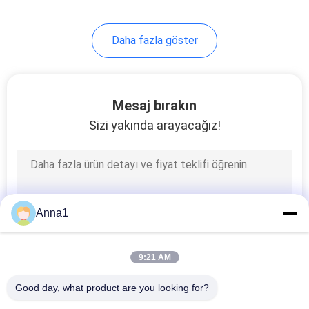
26
Daha fazla göster
Termal Sigorta
Mesaj bırakın
Sizi yakında arayacağız!
35
Otomatik Blade
Anna1
Sigortası
9:21 AM
Good day, what product are you looking for?