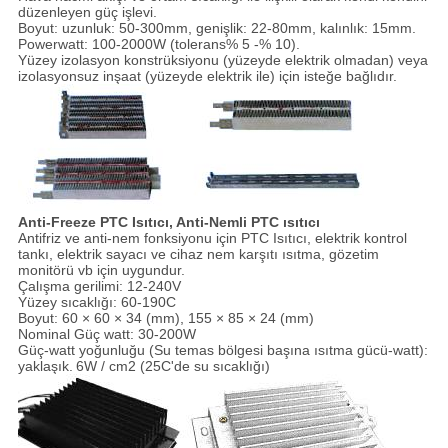
düzenleyen güç işlevi.
Boyut: uzunluk: 50-300mm, genişlik: 22-80mm, kalınlık: 15mm.
Powerwatt: 100-2000W (tolerans% 5 -% 10).
Yüzey izolasyon konstrüksiyonu (yüzeyde elektrik olmadan) veya
izolasyonsuz inşaat (yüzeyde elektrik ile) için isteğe bağlıdır.
Anti-Freeze PTC Isıtıcı, Anti-Nemli PTC ısıtıcı
Antifriz ve anti-nem fonksiyonu için PTC Isıtıcı, elektrik kontrol
tankı, elektrik sayacı ve cihaz nem karşıtı ısıtma, gözetim
monitörü vb için uygundur.
Çalışma gerilimi: 12-240V
Yüzey sıcaklığı: 60-190C
Boyut: 60 × 60 × 34 (mm), 155 × 85 × 24 (mm)
Nominal Güç watt: 30-200W
Güç-watt yoğunluğu (Su temas bölgesi başına ısıtma gücü-watt):
yaklaşık.
6W / cm2 (25C'de su sıcaklığı)