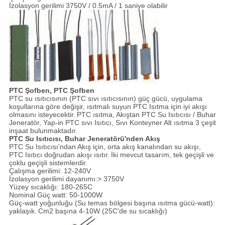
İzolasyon gerilimi 3750V / 0.5mA / 1 saniye olabilir
PTC Şofben, PTC Şofben
PTC su ısıtıcısının (PTC sıvı ısıtıcısının) güç gücü, uygulama
koşullarına göre değişir, ısıtmalı suyun PTC Isıtma için iyi akışı
olmasını isteyecektir.
PTC ısıtma, Akıştan PTC Su Isıtıcısı / Buhar
Jeneratör, Yap-in PTC sıvı Isıtıcı, Sıvı Konteyner Alt ısıtma 3 çeşit
inşaat bulunmaktadır.
PTC Su Isıtıcısı, Buhar Jeneratörü'nden Akış
PTC Su Isıtıcısı'ndan Akış için, orta akış kanalından su akışı,
PTC Isıtıcı doğrudan akışı ısıtır.
İki mevcut tasarım, tek geçişli ve
çoklu geçişli sistemlerdir.
Çalışma gerilimi: 12-240V
İzolasyon gerilimi dayanımı:> 3750V
Yüzey sıcaklığı: 180-265C
Nominal Güç watt: 50-1000W
Güç-watt yoğunluğu (Su temas bölgesi başına ısıtma gücü-watt):
yaklaşık.
Cm2 başına 4-10W (25C'de su sıcaklığı)