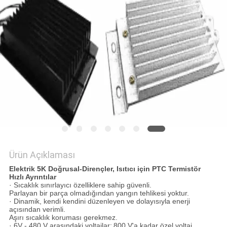
SITE
HARITASI
PRIVACY
POLICY
Ürün Açıklaması
Elektrik 5K Doğrusal-Dirençler, Isıtıcı için PTC Termistör
Hızlı Ayrıntılar
· Sıcaklık sınırlayıcı özelliklere sahip güvenli.
Parlayan bir parça olmadığından yangın tehlikesi yoktur.
· Dinamik, kendi kendini düzenleyen ve dolayısıyla enerji
açısından verimli.
Aşırı sıcaklık koruması gerekmez.
· 6V - 480 V arasındaki voltajlar;
800 V'a kadar özel voltaj