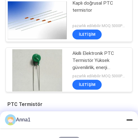
Kaplı doğrusal PTC
termistor
pazarlık edilebilir MOQ:5000PCS
İLETIŞIM
Akıllı Elektronik PTC
Termistör Yüksek
güvenilirlik, enerji
tasarruflu lambalar için
pazarlık edilebilir MOQ:5000PCS
İLETIŞIM
PTC Termistör
MZ6 serisi, aşırı ısınma koruması için özel bir PTC
Anna1
termistörüdür.
MZ6T serisi motor koruması için uygulanır PTC Termistor