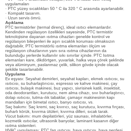
uygulamaları
· PTC yüzey sıcaklıkları 50 ° C ila 320 ° C arasında ayarlanabilir.
· Kompakt tasarım.
· Uzun servis ömrü.
Açıklama
PTC termistörler (termal direnç), ideal ısıtıcı elemanlardır.
Kendinden regülasyon özellikleri sayesinde, PTC termistör
teknolojisine dayanan ısıtma cihazları genelde kontrol ve
regülasyon bileşenleri ile aşırı sıcaklık koruması olmaksızın
dağıtabilir, PTC termistörlü ısıtma elemanları ölçüm ve
regülasyon cihazlarının yanı sıra ısıtma cihazlarının da
bulunduğu yerlerde kullanılır sıkı sınırlar içinde.
PTC Isıtma
elemanları kare, dikdörtgen, yuvarlak, halka veya çörek şeklinde
veya alüminyum, paslanmaz çelik, silikon gövde içinde olacak
şekilde tasarlanabilir.
Uygulama
Ev eşyası: Seyahat demirleri, seyahat kapları, ekmek ısıtıcısı, su
ısıtıcısı, su buharlaştırıcısı, espresso ve kahve makinesi, çay
ısıtıcısı, bulaşık makinesi, buz yapıcı, sivrisinek katili, insektisit,
oda deodorantları, kurutucu, nem alma cihazı, sıvı buharlaştırıcı,
dolap ısıtıcısı, tutma-ılık tabaklar, çamaşır makinesinin kapı
mandalları için bimetal ısıtıcı, banyo ısıtıcısı, vs.
Saç bakımı: Saç kremi, saç kıvırıcı, saç kurutucu, kıvırma fırçası,
buharlı körük, kıvırma ütüleri, kıvırma dilleri, sıcak tarak.
Vücut bakımı: mum depilatörleri, yüz saunası, inhalatörler,
kozmetik ısıtıcılar, ultrasonik banyolar, laminant kasanın diğer
ısıtma sistemleri.
HVAC uygulaması: PTC fan ısıtıcısı, hava ısıtıcısı, hava perdesi,