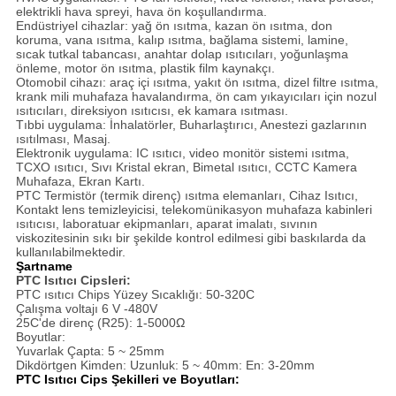
elektrikli hava spreyi, hava ön koşullandırma.
Endüstriyel cihazlar: yağ ön ısıtma, kazan ön ısıtma, don
koruma, vana ısıtma, kalıp ısıtma, bağlama sistemi, lamine,
sıcak tutkal tabancası, anahtar dolap ısıtıcıları, yoğunlaşma
önleme, motor ön ısıtma, plastik film kaynakçı.
Otomobil cihazı: araç içi ısıtma, yakıt ön ısıtma, dizel filtre ısıtma,
krank mili muhafaza havalandırma, ön cam yıkayıcıları için nozul
ısıtıcıları, direksiyon ısıtıcısı, ek kamara ısıtması.
Tıbbi uygulama: İnhalatörler, Buharlaştırıcı, Anestezi gazlarının
ısıtılması, Masaj.
Elektronik uygulama: IC ısıtıcı, video monitör sistemi ısıtma,
TCXO ısıtıcı, Sıvı Kristal ekran, Bimetal ısıtıcı, CCTC Kamera
Muhafaza, Ekran Kartı.
PTC Termistör (termik direnç) ısıtma elemanları, Cihaz Isıtıcı,
Kontakt lens temizleyicisi, telekomünikasyon muhafaza kabinleri
ısıtıcısı, laboratuar ekipmanları, aparat imalatı, sıvının
viskozitesinin sıkı bir şekilde kontrol edilmesi gibi baskılarda da
kullanılabilmektedir.
Şartname
PTC Isıtıcı Cipsleri:
PTC ısıtıcı Chips Yüzey Sıcaklığı: 50-320C
Çalışma voltajı 6 V -480V
25C'de direnç (R25): 1-5000Ω
Boyutlar:
Yuvarlak Çapta: 5 ~ 25mm
Dikdörtgen Kimden: Uzunluk: 5 ~ 40mm: En: 3-20mm
PTC Isıtıcı Cips Şekilleri ve Boyutları: