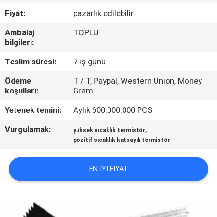
TURU
Fiyat:
pazarlık edilebilir
Ambalaj
TOPLU
KALITE
bilgileri:
KONTROL
Teslim süresi:
7 iş günü
Ödeme
T / T, Paypal, Western Union, Money
BIZE
koşulları:
Gram
ULAŞIN
Yetenek temini:
Aylık 600.000.000 PCS
Vurgulamak:
,
HABERLER
yüksek sıcaklık termistör
pozitif sıcaklık katsayılı termistör
BIR
EN IYI FIYAT
TEKLIF
ISTEĞI