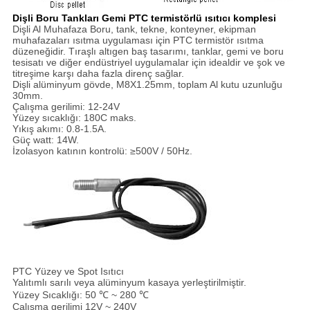
Dişli Boru Tankları Gemi PTC termistörlü ısıtıcı komplesi
Dişli Al Muhafaza Boru, tank, tekne, konteyner, ekipman
muhafazaları ısıtma uygulaması için PTC termistör ısıtma
düzeneğidir. Tıraşlı altıgen baş tasarımı, tanklar, gemi ve boru
tesisatı ve diğer endüstriyel uygulamalar için idealdir ve şok ve
titreşime karşı daha fazla direnç sağlar.
Dişli alüminyum gövde, M8X1.25mm, toplam Al kutu uzunluğu
30mm.
Çalışma gerilimi: 12-24V
Yüzey sıcaklığı: 180C maks.
Yıkış akımı: 0.8-1.5A.
Güç watt: 14W.
İzolasyon katının kontrolü: ≥500V / 50Hz.
PTC Yüzey ve Spot Isıtıcı
Yalıtımlı sarılı veya alüminyum kasaya yerleştirilmiştir.
Yüzey Sıcaklığı: 50 ℃ ~ 280 ℃
Çalışma gerilimi 12V ~ 240V