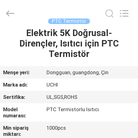
Guangdong
Uchi
Electronics
Co.,Ltd.
All
PTC Termistör
Rights
Reserved.
Elektrik 5K Doğrusal-
EV
Dirençler, Isıtıcı için PTC
ÜRÜN:%
Termistör
S
Menşe yeri:
Dongguan, guangdong, Çin
SG
Marka adı:
UCHI
GÖSTERISI
Sertifika:
UL,SGS,ROHS
Model
PTC Termistorlu Isıtıcı
HAKKIMIZDA
numarası:
Min sipariş
1000pcs
FABRIKA
miktarı: