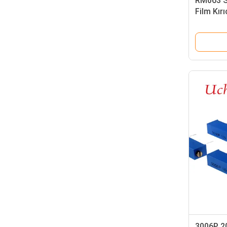
RM063 S
Film Kır
Düzenlen
3006P 20