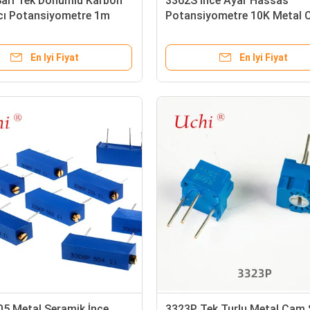
arı Tek Dönümlü Karbon
3362S İnce Ayar Hassas
ıcı Potansiyometre 1m
Potansiyometre 10K Metal
ebilir Direnç
Sır Hassas Ayarlanabilir Dir
En Iyi Fiyat
En Iyi Fiyat
5 Metal Seramik İnce
3323P Tek Turlu Metal Cam 