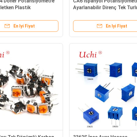
 Döner Potansiyometre
CA6 İspanyol Potansiyomet
letken Plastik
Ayarlanabilir Direnç Tek Turl
yometre
Karbon Film Trimmer
Potansiyometre
En Iyi Fiyat
En Iyi Fiyat