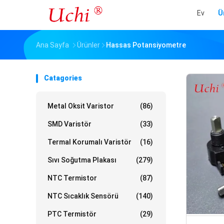
Ev
Ü
Ana Sayfa
Ürünler
Hassas Potansiyometre
Catagories
Metal Oksit Varistor
(86)
SMD Varistör
(33)
Termal Korumalı Varistör
(16)
Sıvı Soğutma Plakası
(279)
NTC Termistor
(87)
NTC Sıcaklık Sensörü
(140)
PTC Termistör
(29)