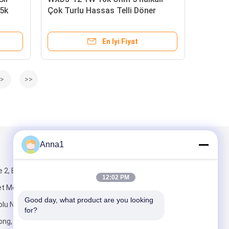
 5k
Çok Turlu Hassas Telli Döner
Potansiyometre
En Iyi Fiyat
>
>>
Anna1
Mail Gönder
 2, Bina 5,
12:02 PM
et Merkezi,
Good day, what product are you looking 
lu No.1,
for?
ng, Shilong