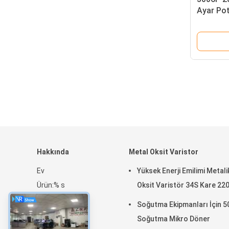
Ayar Po
Düğmeli
Ayarlana
Hakkında
Metal Oksit Varistor
Ev
Yüksek Enerji Emilimi Metali
Ürün:% s
Oksit Varistör 34S Kare 22
SG Gösterisi
Soğutma Ekipmanları İçin 
Hakkımızda
Soğutma Mikro Döner
Haberler