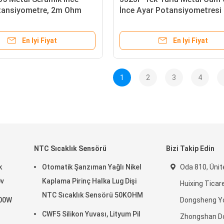
tansiyometre, 2m Ohm
İnce Ayar Potansiyometresi
, Hassas Çok Turlu
Hassas Ayarlanabilir Direnç
bilir Potansiyometre
En Iyi Fiyat
En Iyi Fiyat
1
2
3
4
NTC Sıcaklık Sensörü
Bizi Takip Edin
k
Otomatik Şanzıman Yağlı Nikel
Oda 810, Ünite
0v
Kaplama Pirinç Halka Lug Dişi
Huixing Ticar
NTC Sıcaklık Sensörü 50KOHM
500W
Dongsheng Yo
CWF5 Silikon Yuvası, Lityum Pil
Zhongshan Do