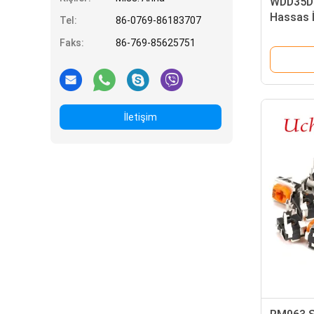
WDD35D4
Hassas İ
Tel:
86-0769-86183707
Potansi
Faks:
86-769-85625751
İletişim