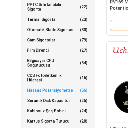
RV169 Me
PPTC Sıfırlanabilir
(22)
Potentio
Sigorta
1k, 10k,
Termal Sigorta
(23)
Otomatik Blade Sigortası
(30)
Cam Sigortaları
(79)
Film Direnci
(27)
Bilgisayar CPU
(54)
Soğutucusu
CDS Fotoiletkenlik
(16)
Hücresi
Hassas Potansiyometre
(56)
Seramik Disk Kapasitör
(25)
Kablosuz Şarj Bobini
(24)
Kartuş Sigorta Tutucu
(28)