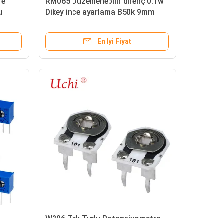
re
RM065 Düzenlenebilir direnç 0.1w
u
Dikey ince ayarlama B50k 9mm
Kaydırıcı Potansiyometre
En Iyi Fiyat