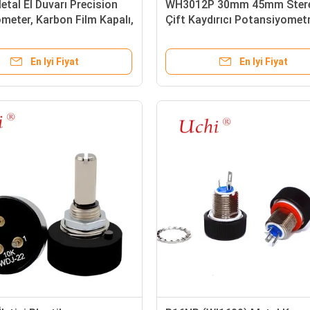
tal El Duvarı Precision
WH3012P 30mm 45mm Ster
meter, Karbon Film Kapalı,
Çift Kaydırıcı Potansiyomet
 100k Dirençler
B10K Seyahat Kaydırıcı
Potansiyometre
En Iyi Fiyat
En Iyi Fiyat