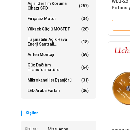
WDJ-22 İ
Aşırı Gerilim Koruma
(257)
Potansi
Cihazı SPD
Taşınma
Fırçasız Motor
(34)
Yüksek Güçlü MOSFET
(28)
Taşınabilir Açık Hava
(18)
Enerji Santrali...
Anten Montajı
(59)
Güç Dağıtım
(64)
Transformatörü
Mikrokanal Isı Eşanjörü
(31)
LED Araba Farları
(36)
Kişiler
Kişiler:
Miss. Anna