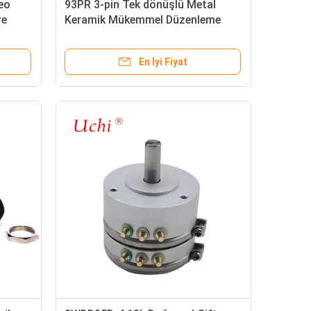
eo
93PR 3-pin Tek dönüşlü Metal
re
Keramik Mükemmel Düzenleme
Potansiyometre 1w 10k Ohm 1/2
Inç
En Iyi Fiyat