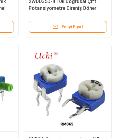
mik
2WDD35D-4 10k Doğrusal Çift
mel
Potansiyometre Direniş Döner
re
Potansiyometre
En Iyi Fiyat