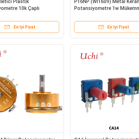
letici Plastik
P16NP (WI1609) Metal Kera
yometre 10k Çaplı
Potansiyometre 1w Mükem
 Sensörü
ayarlı Düğme Potansiyomet
En Iyi Fiyat
En Iyi Fiyat