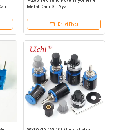
W206 Tek Turlu Potansiyometre
 Cam
Metal Cam Sır Ayar
enç
Potansiyometresi 0,25 Watt Ön
Ayarlı Potansiyometre
En Iyi Fiyat
Sır
WXD3-12 1W 10k Ohm 5 halkalı