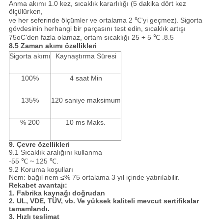
Anma akımı 1.0 kez, sıcaklık kararlılığı (5 dakika dört kez
ölçülürken,
ve her seferinde ölçümler ve ortalama 2 ℃'yi geçmez).
Sigorta
gövdesinin herhangi bir parçasını test edin, sıcaklık artışı
75oC'den fazla olamaz, ortam sıcaklığı 25 + 5 ℃ .8.5
8.5
Zaman akımı özellikleri
Sigorta akımı
Kaynaştırma Süresi
100%
4 saat Min
135%
120 saniye maksimum
% 200
10 ms Maks.
9.
Çevre özellikleri
9.1 Sıcaklık aralığını kullanma
-55 ℃ ~ 125 ℃.
9.2 Koruma koşulları
Nem: bağıl nem ≤% 75 ortalama 3 yıl içinde yatırılabilir.
Rekabet avantajı:
1. Fabrika kaynağı doğrudan
2. UL, VDE, TÜV, vb. Ve yüksek kaliteli mevcut sertifikalar
tamamlandı.
3. Hızlı teslimat