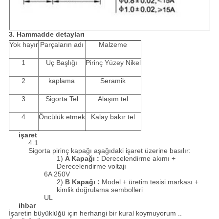
3. Hammadde detayları
Yok hayır
Parçaların adı
Malzeme
1
Uç Başlığı
Pirinç Yüzey Nikel
2
kaplama
Seramik
3
Sigorta Tel
Alaşım tel
4
Öncülük etmek
Kalay bakır tel
işaret
4.1
Sigorta pirinç kapağı aşağıdaki işaret üzerine basılır:
1)
A Kapağı
:
Derecelendirme akımı +
Derecelendirme voltajı
6A 250V
2)
B Kapağı
:
Model + üretim tesisi markası +
kimlik doğrulama sembolleri
UL
ihbar
İşaretin büyüklüğü için herhangi bir kural koymuyorum ..