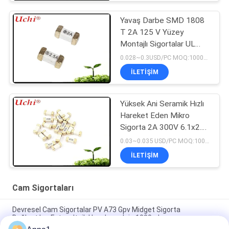
Yavaş Darbe SMD 1808
T 2A 125 V Yüzey
Montajlı Sigortalar UL
cUL ROHS REACH CQC
0.028~0.3USD/PC MOQ:1000pcs
İLETIŞIM
Yüksek Ani Seramik Hızlı
Hareket Eden Mikro
Sigorta 2A 300V 6.1x2.5
Mm SSF1200
0.03~0.035 USD/PC MOQ:1000pcs
İLETIŞIM
Cam Sigortaları
Devresel Cam Sigortalar PV A73 Gpv Midget Sigorta
Bağlantıları Fotovoltaik Uygulama İçin 1000vdc