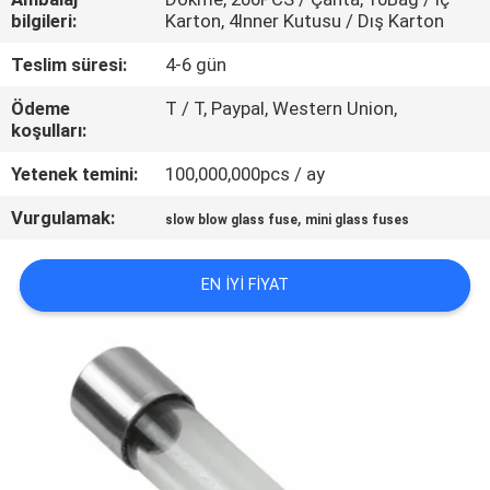
TURU
bilgileri:
Karton, 4Inner Kutusu / Dış Karton
Teslim süresi:
4-6 gün
KALITE
Ödeme
T / T, Paypal, Western Union,
KONTROL
koşulları:
Yetenek temini:
100,000,000pcs / ay
BIZE
Vurgulamak:
,
slow blow glass fuse
mini glass fuses
ULAŞIN
EN IYI FIYAT
HABERLER
BIR
TEKLIF
ISTEĞI