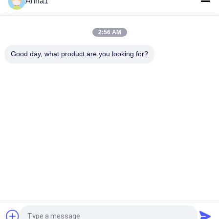
Anna1
LED Aydınlatma SMD1140 476 Serisi Yavaş Darbe Yüzey
Montaj Pico Sigorta 1A 250VAC 400VDC
2:56 AM
Yüksek Gerilim 5.500 Serisi Cam Tüp Sigorta 500V Zaman -
Güç Kaynağı İçin Lag Seramik Sigorta
Good day, what product are you looking for?
Popüler Kategoriler
Tüm
Metal Oksit Varistor
SMD Varistör
Termal Korumalı 
Sıvı Soğutma Plakası
Varistör
NTC Sıcaklık 
NTC Termistor
Sensörü
PPTC Sıfırlanabilir 
PTC Termistör
Sigorta