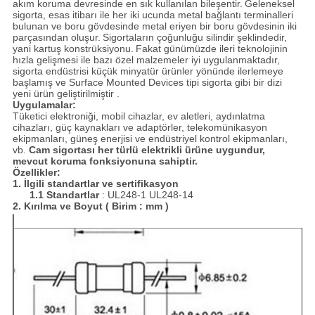
akım koruma devresinde en sık kullanılan bileşentir.
Geleneksel
sigorta, esas itibarı ile her iki ucunda metal bağlantı terminalleri
bulunan ve boru gövdesinde metal eriyen bir boru gövdesinin iki
parçasından oluşur.
Sigortaların çoğunluğu silindir şeklindedir,
yani kartuş konstrüksiyonu.
Fakat günümüzde ileri teknolojinin
hızla gelişmesi ile bazı özel malzemeler iyi uygulanmaktadır,
sigorta endüstrisi küçük minyatür ürünler yönünde ilerlemeye
başlamış ve Surface Mounted Devices tipi sigorta gibi bir dizi
yeni ürün geliştirilmiştir .
Uygulamalar:
Tüketici elektroniği, mobil cihazlar, ev aletleri, aydınlatma
cihazları, güç kaynakları ve adaptörler, telekomünikasyon
ekipmanları, güneş enerjisi ve endüstriyel kontrol ekipmanları,
vb.
Cam sigortası her türlü elektrikli ürüne uygundur,
mevcut koruma fonksiyonuna sahiptir.
Özellikler:
1. İlgili
standartlar ve sertifikasyon
1.1 Standartlar
: UL248-1 UL248-14
2. Kırılma ve Boyut
(
Birim
:
mm
)