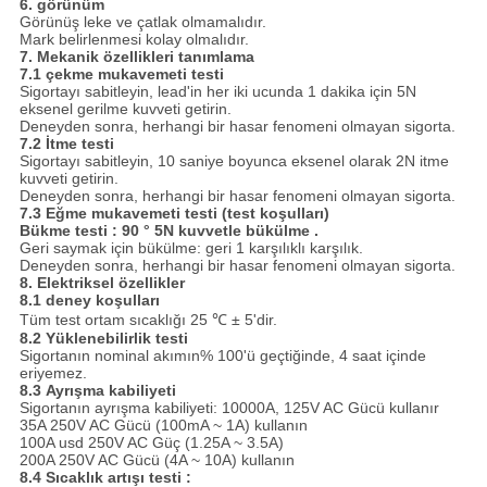
6.
görünüm
Görünüş leke ve çatlak olmamalıdır.
Mark belirlenmesi kolay olmalıdır.
7.
Mekanik özellikleri tanımlama
7.1 çekme mukavemeti testi
Sigortayı sabitleyin, lead'in her iki ucunda 1 dakika için 5N
eksenel gerilme kuvveti getirin.
Deneyden sonra, herhangi bir hasar fenomeni olmayan sigorta.
7.2
İtme testi
Sigortayı sabitleyin, 10 saniye boyunca eksenel olarak 2N itme
kuvveti getirin.
Deneyden sonra, herhangi bir hasar fenomeni olmayan sigorta.
7.3 Eğme mukavemeti testi (test koşulları)
Bükme testi
:
90 °
5N kuvvetle
bükülme
.
Geri saymak için bükülme: geri 1 karşılıklı karşılık.
Deneyden sonra, herhangi bir hasar fenomeni olmayan sigorta.
8.
Elektriksel özellikler
8.1 deney koşulları
Tüm test ortam sıcaklığı 25 ℃ ± 5'dir.
8.2 Yüklenebilirlik testi
Sigortanın nominal akımın% 100'ü geçtiğinde, 4 saat içinde
eriyemez.
8.3
Ayrışma kabiliyeti
Sigortanın ayrışma kabiliyeti: 10000A, 125V AC Gücü kullanır
35A 250V AC Gücü (100mA ~ 1A) kullanın
100A usd 250V AC Güç (1.25A ~ 3.5A)
200A 250V AC Gücü (4A ~ 10A) kullanın
8.4 Sıcaklık artışı testi
: