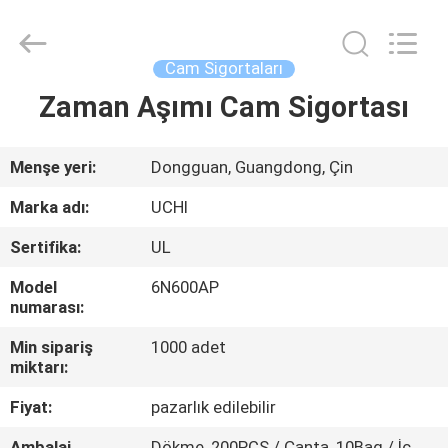
Guangdong
Uchi
Electronics
Co.,Ltd.
All
Cam Sigortaları
Rights
Reserved.
Zaman Aşımı Cam Sigortası
EV
ÜRÜN:%
Menşe yeri:
Dongguan, Guangdong, Çin
S
Marka adı:
UCHI
Sertifika:
UL
SG
Model
6N600AP
GÖSTERISI
numarası:
Min sipariş
1000 adet
HAKKIMIZDA
miktarı:
Fiyat:
pazarlık edilebilir
FABRIKA
Ambalaj
Dökme, 200PCS / Çanta, 10Bag / İç