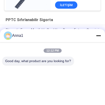
İLETIŞIM
PPTC Sıfırlanabilir Sigorta
Otomotiv Emme Manifoldu Sıcaklık ve Basınç Entegre Sensörü
Sıfırlanabilir
Anna1
US Tech 0603 0805 SMD Tipi PTC Sıfırlanabilir Sigorta 0.04A
4A
12:12 PM
UL Yüksek Güçlü PPTC'ye Sıfırlanabilir Sigorta
Good day, what product are you looking for?
Popüler Kategoriler
Tüm
Metal Oksit Varistor
SMD Varistör
Termal Korumalı 
Sıvı Soğutma Plakası
Varistör