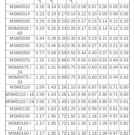
℃
℃
℃
MSMD010
0.16
0.14
0.12
0.10
0.08
0.07
0,06
0.05
0.03
MSMD014
0.23
0.19
0.17
0.14
0.12
0.10
0.09
0.08
0,06
MSMD020
0.29
0.26
0.23
0.20
0.17
0.15
0.14
0.12
0.10
MSMD020 /
0.29
0.26
0.23
0.20
0.17
0.15
0.14
0.12
0.10
60
MSMD030
0.44
0,39
0.35
0.30
0.26
0.23
0.21
0.18
0.15
MSMD035
0,51
0.46
0,41
0.35
0.30
0.27
0.25
0.21
0.18
MSMD050
0.77
0.68
0.59
0.50
0.44
0.40
0,37
0.33
0.29
MSMD075
1.15
1.01
0,88
0.75
0.65
0,60
0,55
0.49
0.43
MSMD075 /
1.15
1.01
0,88
0.75
0.65
0,60
0,55
0.49
0.43
24
MSMD075 /
1.15
1.01
0,88
0.75
0.65
0,60
0,55
0.49
0.43
33
MSMD110
1.59
1.43
1.26
1.10
0.95
0.87
0.80
0,71
0,60
MSMD110 / 16
1.59
1.43
1.26
1.10
0.95
0.87
0.80
0,71
0,60
MSMD110 / 24
2.00
1.70
1.40
1.10
0.95
0,88
0.80
0.73
0.61
MSMD125
1.80
1.63
1.43
1.25
1.08
0.99
0.91
0.81
0.68
MSMD150
2.17
1.95
1,72
1.50
1.30
1,18
1.09
0.97
0,82
MSMD150 /
2.17
1.95
1,72
1.50
1.30
1,18
1.09
0.97
0,82
12
MSMD150 /
2.17
1.95
1,72
1.50
1.30
1,18
1.09
0.97
0,82