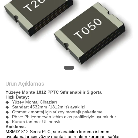
SITE
HARITASI
PRIVACY
POLICY
Ürün Açıklaması
Yüzeye Monte 1812 PPTC Sıfırlanabilir Sigorta
Hızlı Detay:
◆
Yüzey Montaj Cihazları
◆
Standart 4532mm (1812mils) ayak izi
◆
Otomatik montaj için yüzey montajlı paketleme
◆
Pb ve Pb içermeyen lehim akış profilleriyle uyumludur.
◆
Kurum tanıma: UL onaylı
Açıklama:
MSMD1812 Serisi PTC, sıfırlanabilen koruma istenen
uygulamalar için yüzey montajlı aşırı akım koruması sağlar.