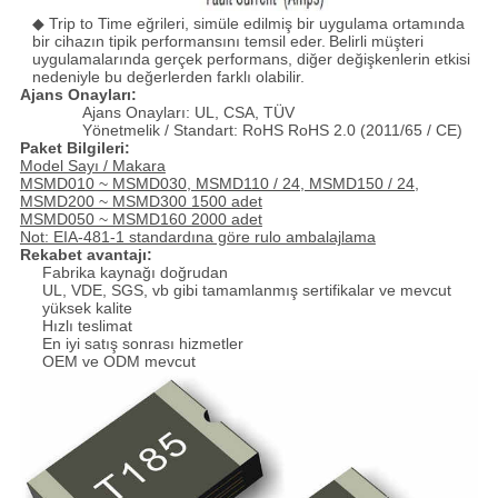
◆ Trip to Time eğrileri, simüle edilmiş bir uygulama ortamında
bir cihazın tipik performansını temsil eder.
Belirli müşteri
uygulamalarında gerçek performans, diğer değişkenlerin etkisi
nedeniyle bu değerlerden farklı olabilir.
Ajans Onayları:
Ajans Onayları: UL, CSA, TÜV
Yönetmelik / Standart: RoHS RoHS 2.0 (2011/65 / CE)
Paket Bilgileri:
Model Sayı / Makara
MSMD010 ~ MSMD030, MSMD110 / 24, MSMD150 / 24,
MSMD200 ~ MSMD300 1500 adet
MSMD050 ~ MSMD160 2000 adet
Not: EIA-481-1 standardına göre rulo ambalajlama
Rekabet avantajı:
Fabrika kaynağı doğrudan
UL, VDE, SGS, vb gibi tamamlanmış sertifikalar ve mevcut
yüksek kalite
Hızlı teslimat
En iyi satış sonrası hizmetler
OEM ve ODM mevcut