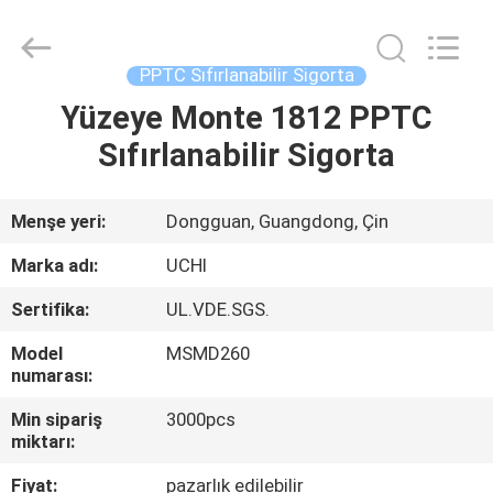
Guangdong
Uchi
Electronics
Co.,Ltd.
All
PPTC Sıfırlanabilir Sigorta
Rights
Reserved.
Yüzeye Monte 1812 PPTC
EV
Sıfırlanabilir Sigorta
ÜRÜN:%
S
Menşe yeri:
Dongguan, Guangdong, Çin
Marka adı:
UCHI
SG
Sertifika:
UL.VDE.SGS.
GÖSTERISI
Model
MSMD260
numarası:
HAKKIMIZDA
Min sipariş
3000pcs
miktarı:
FABRIKA
Fiyat:
pazarlık edilebilir