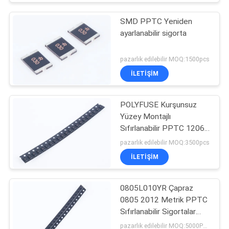
SMD PPTC Yeniden
ayarlanabilir sigorta
pazarlık edilebilir MOQ:1500pcs
İLETIŞIM
POLYFUSE Kurşunsuz
Yüzey Montajlı
Sıfırlanabilir PPTC 1206
100mA 60V
pazarlık edilebilir MOQ:3500pcs
İLETIŞIM
0805L010YR Çapraz
0805 2012 Metrik PPTC
Sıfırlanabilir Sigortalar
0.1A 15 V Bant Makarada
pazarlık edilebilir MOQ:5000PCS