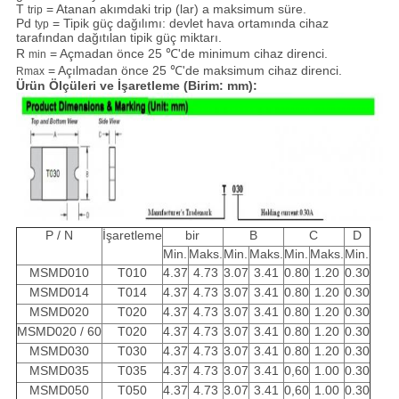
T
= Atanan akımdaki trip (lar) a maksimum süre.
trip
Pd
= Tipik güç dağılımı: devlet hava ortamında cihaz
typ
tarafından dağıtılan tipik güç miktarı.
R
= Açmadan önce 25 ℃'de minimum cihaz direnci.
min
= Açılmadan önce 25 ℃'de maksimum cihaz direnci.
Rmax
Ürün Ölçüleri ve İşaretleme (Birim: mm):
P / N
İşaretleme
bir
B
C
D
Min.
Maks.
Min.
Maks.
Min.
Maks.
Min.
MSMD010
T010
4.37
4.73
3.07
3.41
0.80
1.20
0.30
MSMD014
T014
4.37
4.73
3.07
3.41
0.80
1.20
0.30
MSMD020
T020
4.37
4.73
3.07
3.41
0.80
1.20
0.30
MSMD020 / 60
T020
4.37
4.73
3.07
3.41
0.80
1.20
0.30
MSMD030
T030
4.37
4.73
3.07
3.41
0.80
1.20
0.30
MSMD035
T035
4.37
4.73
3.07
3.41
0,60
1.00
0.30
MSMD050
T050
4.37
4.73
3.07
3.41
0,60
1.00
0.30