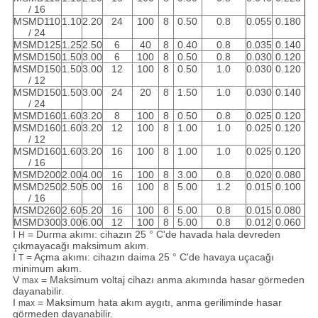
/ 16
MSMD110
1.10
2.20
24
100
8
0.50
0.8
0.055
0.180
/ 24
MSMD125
1.25
2.50
6
40
8
0.40
0.8
0.035
0.140
MSMD150
1.50
3.00
6
100
8
0.50
0.8
0.030
0.120
MSMD150
1.50
3.00
12
100
8
0.50
1.0
0.030
0.120
/ 12
MSMD150
1.50
3.00
24
20
8
1.50
1.0
0.030
0.140
/ 24
MSMD160
1.60
3.20
8
100
8
0.50
0.8
0.025
0.120
MSMD160
1.60
3.20
12
100
8
1.00
1.0
0.025
0.120
/ 12
MSMD160
1.60
3.20
16
100
8
1.00
1.0
0.025
0.120
/ 16
MSMD200
2.00
4.00
16
100
8
3.00
0.8
0.020
0.080
MSMD250
2.50
5.00
16
100
8
5.00
1.2
0.015
0.100
/ 16
MSMD260
2.60
5.20
16
100
8
5.00
0.8
0.015
0.080
MSMD300
3.00
6.00
12
100
8
5.00
0.8
0.012
0.060
I
= Durma akımı: cihazın 25 ° C'de havada hala devreden
H
çıkmayacağı maksimum akım.
I
= Açma akımı: cihazın daima 25 ° C'de havaya uçacağı
T
minimum akım.
V
= Maksimum voltaj cihazı anma akımında hasar görmeden
max
dayanabilir.
I
= Maksimum hata akım aygıtı, anma geriliminde hasar
max
görmeden dayanabilir.