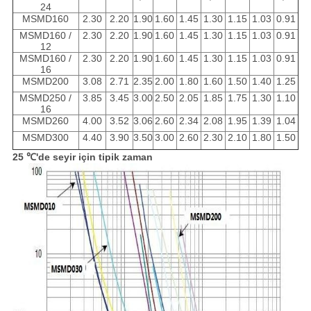
24
MSMD160
2.30
2.20
1.90
1.60
1.45
1.30
1.15
1.03
0.91
MSMD160 /
2.30
2.20
1.90
1.60
1.45
1.30
1.15
1.03
0.91
12
MSMD160 /
2.30
2.20
1.90
1.60
1.45
1.30
1.15
1.03
0.91
16
MSMD200
3.08
2.71
2.35
2.00
1.80
1.60
1.50
1.40
1.25
MSMD250 /
3.85
3.45
3.00
2.50
2.05
1.85
1.75
1.30
1.10
16
MSMD260
4.00
3.52
3.06
2.60
2.34
2.08
1.95
1.39
1.04
MSMD300
4.40
3.90
3.50
3.00
2.60
2.30
2.10
1.80
1.50
25 ℃'de seyir için tipik zaman