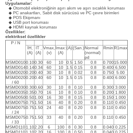
Uygulamalar:
◆ Otomobil elektroniğinin aşırı akım ve aşırı sıcaklık koruması
◆ PC anakartları, Sabit disk sürücüsü ve PC çevre birimleri
◆ POS Ekipmanı
◆ USB port koruması
◆ HDMI kaynak koruması
Özellikler:
elektriksel özellikler
P / N
İH,
IT
Vmax,
Imax:
(A)
(San.)
Normal
Rmin
R1max
,
(A)
(A)
(v)
(A)
(normal)
pd
MSMD010
0.10
0.30
60
10
0.5
1.50
0.8
0.700
15.000
MSMD014
0.14
0.34
60
10
1.5
0.15
0.8
0.400
6,500
MSMD020
0.20
0.40
30
10
8
0.02
0.8
0.750
5.00
MSMD020
0.20
0.40
60
10
1.5
0.15
0.8
0.400
6.000
/ 60
MSMD030
0.30
0,60
30
10
8
0.10
0.8
0.300
3.000
MSMD035
0.35
0.70
16
10
8
0.10
0.8
0.200
1.800
MSMD050
0.50
1.00
16
30
8
0.15
0.8
0.150
1.000
MSMD075
0.75
1.50
16
40
8
0.20
0.8
0.110
0.450
MSMD075
0.75
1.50
24
40
8
0.20
0.8
0.110
0.450
/ 24
MSMD075
0.75
1.50
33
40
8
0.20
0.8
0.110
0.450
/ 33
MSMD110
1.10
2.20
6
100
8
0.30
0.8
0.040
0.225
MSMD110
1.10
2.20
16
100
8
0.50
0.8
0.040
0.225