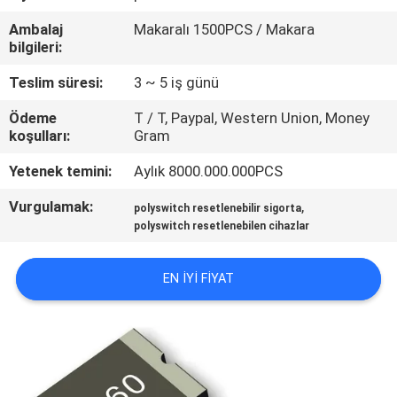
TURU
Ambalaj
Makaralı 1500PCS / Makara
bilgileri:
KALITE
Teslim süresi:
3 ~ 5 iş günü
KONTROL
Ödeme
T / T, Paypal, Western Union, Money
koşulları:
Gram
BIZE
Yetenek temini:
Aylık 8000.000.000PCS
ULAŞIN
Vurgulamak:
,
polyswitch resetlenebilir sigorta
polyswitch resetlenebilen cihazlar
HABERLER
EN IYI FIYAT
BIR
TEKLIF
ISTEĞI