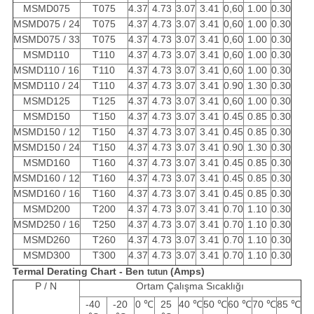
MSMD075
T075
4.37
4.73
3.07
3.41
0,60
1.00
0.30
MSMD075 / 24
T075
4.37
4.73
3.07
3.41
0,60
1.00
0.30
MSMD075 / 33
T075
4.37
4.73
3.07
3.41
0,60
1.00
0.30
MSMD110
T110
4.37
4.73
3.07
3.41
0,60
1.00
0.30
MSMD110 / 16
T110
4.37
4.73
3.07
3.41
0,60
1.00
0.30
MSMD110 / 24
T110
4.37
4.73
3.07
3.41
0.90
1.30
0.30
MSMD125
T125
4.37
4.73
3.07
3.41
0,60
1.00
0.30
MSMD150
T150
4.37
4.73
3.07
3.41
0.45
0.85
0.30
MSMD150 / 12
T150
4.37
4.73
3.07
3.41
0.45
0.85
0.30
MSMD150 / 24
T150
4.37
4.73
3.07
3.41
0.90
1.30
0.30
MSMD160
T160
4.37
4.73
3.07
3.41
0.45
0.85
0.30
MSMD160 / 12
T160
4.37
4.73
3.07
3.41
0.45
0.85
0.30
MSMD160 / 16
T160
4.37
4.73
3.07
3.41
0.45
0.85
0.30
MSMD200
T200
4.37
4.73
3.07
3.41
0.70
1.10
0.30
MSMD250 / 16
T250
4.37
4.73
3.07
3.41
0.70
1.10
0.30
MSMD260
T260
4.37
4.73
3.07
3.41
0.70
1.10
0.30
MSMD300
T300
4.37
4.73
3.07
3.41
0.70
1.10
0.30
Termal Derating Chart - Ben
(Amps)
tutun
P / N
Ortam Çalışma Sıcaklığı
-40
-20
0 ℃
25
40 ℃
50 ℃
60 ℃
70 ℃
85 ℃