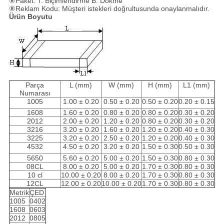
⑧Paket: T: Biçimlendirme B: Dökme
⑧Reklam Kodu: Müşteri istekleri doğrultusunda onaylanmalıdır.
Ürün Boyutu
Parça
L (mm)
W (mm)
H (mm)
L1 (mm)
Numarası
1005
1.00 ± 0.20
0.50 ± 0.20
0.50 ± 0.20
0.20 ± 0.15
1608
1.60 ± 0.20
0.80 ± 0.20
0.80 ± 0.20
0.30 ± 0.20
2012
2.00 ± 0.20
1.20 ± 0.20
0.80 ± 0.20
0.30 ± 0.20
3216
3.20 ± 0.20
1.60 ± 0.20
1.20 ± 0.20
0.40 ± 0.30
3225
3.20 ± 0.20
2.50 ± 0.20
1.20 ± 0.20
0.40 ± 0.30
4532
4.50 ± 0.20
3.20 ± 0.20
1.50 ± 0.30
0.50 ± 0.30
5650
5.60 ± 0.20
5.00 ± 0.20
1.50 ± 0.30
0.80 ± 0.30
08CL
8.00 ± 0.20
5.00 ± 0.20
1.70 ± 0.30
0.80 ± 0.30
10 cl
10.00 ± 0.20
8.00 ± 0.20
1.70 ± 0.30
0.80 ± 0.30
12CL
12.00 ± 0.20
10.00 ± 0.20
1.70 ± 0.30
0.80 ± 0.30
Metrik
ÇED
1005
0402
1608
0603
2012
0805