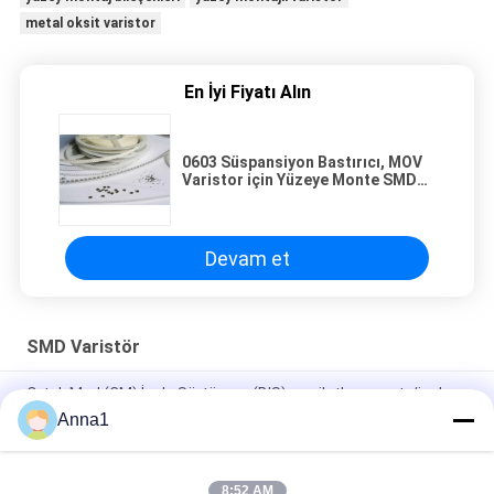
metal oksit varistor
En İyi Fiyatı Alın
0603 Süspansiyon Bastırıcı, MOV
Varistor için Yüzeye Monte SMD
Varistör
Devam et
SMD Varistör
Ortak Mod (CM) İzole Sürtünme (BIS) yarı iletken aygıtı /izole
olmayan LED sürücüleri / sürtünme devresini
Anna1
0.1W 0.25W 0.4W SMD Varistör, SMT Metal Oksit Varistör
8:52 AM