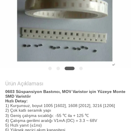
SITE
HARITASI
PRIVACY
POLICY
Ürün Açıklaması
0603 Süspansiyon Bastırıcı, MOV Varistor için Yüzeye Monte
SMD Varistör
Hızlı Detay:
1) Kurşunsuz, boyut 1005 [1602], 1608 [2012], 3216 [1206]
2) Çok katlı seramik yapı
3) Geniş çalışma sıcaklığı: -55 ℃ ila + 125 ℃
4) Çalışma gerilimi aralığı V1mA (DC) = 3.3 ~ 68V
5) Hızlı yanıt (≤1ns)
6) Yüksek geçici akım kapasitesi