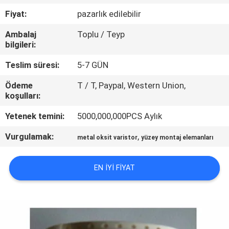
TURU
Fiyat:
pazarlık edilebilir
Ambalaj
Toplu / Teyp
KALITE
bilgileri:
KONTROL
Teslim süresi:
5-7 GÜN
Ödeme
T / T, Paypal, Western Union,
BIZE
koşulları:
ULAŞIN
Yetenek temini:
5000,000,000PCS Aylık
Vurgulamak:
,
HABERLER
metal oksit varistor
yüzey montaj elemanları
EN IYI FIYAT
BIR
TEKLIF
ISTEĞI