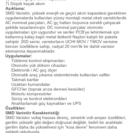
7) Düşük kaçak akım
Açıklama:
SMD Varistör, yüksek enerjili ve geçici akım kapasitesi gerektiren
uygulamalarda kullanılan yüzey montajlı metal oksit varistörlerdir.
AC nominal parçaları, AC gç hatları boyunca sürekli çalışacak
şekilde tasarlanmıştır.
DC nominal parçalar otomotiv
uygulamaları için uygundur ve seriler PCB'ye lehimlemek için
katlanmış kalay kaplı metal iletkenli Naylon kalıplı bir pakete
sahiptir.
20D serisi, varistorların UCHI MOV / TMOV serisine
benzer özelliklere sahip, radyal 20 mm'lik bir dahili varistor
elemanına dayanmaktadır.
Uygulamalar:
Yükleme kontrol ekipmanları
Otomotiv yük döküm cihazları
Elektronik / AC güç ölçer
Otomatik araç yıkama sistemlerinde kullanılan valfler
Takmalı kartlar
Uzaktan kumandalar
GFCI'ler (toprak arıza devresi kesiciler)
Motorlu kompresörler
Sürüş ve kontrol elektronikleri
Anahtarlamalı güç kaynakları ve UPS
Özellikler:
SMD Varistör Karakteristiği
SMD Varistor voltaj hassas direnç, simetrik volt-amper özellikleri,
gerilim yükselir gibi değeri doğrusal değildir, belirli bir aralıktaki
gerilim daha da yükselmesi için "kısa devre" fenomeni daha
şiddetli olduğunda.