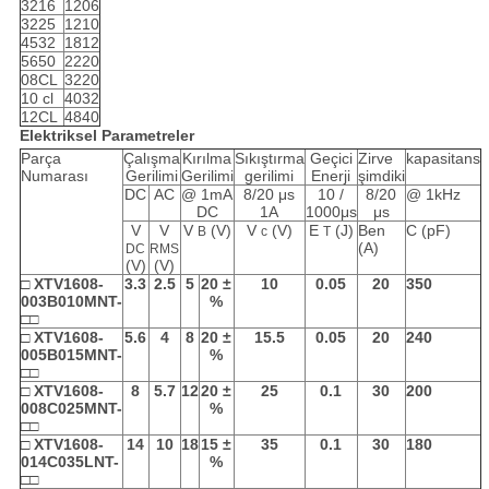
3216
1206
3225
1210
4532
1812
5650
2220
08CL
3220
10 cl
4032
12CL
4840
Elektriksel Parametreler
Parça
Çalışma
Kırılma
Sıkıştırma
Geçici
Zirve
kapasitans
Numarası
Gerilimi
Gerilimi
gerilimi
Enerji
şimdiki
DC
AC
@ 1mA
8/20 μs
10 /
8/20
@ 1kHz
DC
1A
1000μs
μs
V
V
V
(V)
V
(V)
E
(J)
Ben
C (pF)
B
c
T
(A)
DC
RMS
(V)
(V)
□
XTV1608-
3.3
2.5
5
20 ±
10
0.05
20
350
003B010MNT-
%
□□
□
XTV1608-
5.6
4
8
20 ±
15.5
0.05
20
240
005B015MNT-
%
□□
□
XTV1608-
8
5.7
12
20 ±
25
0.1
30
200
008C025MNT-
%
□□
□
XTV1608-
14
10
18
15 ±
35
0.1
30
180
014C035LNT-
%
□□