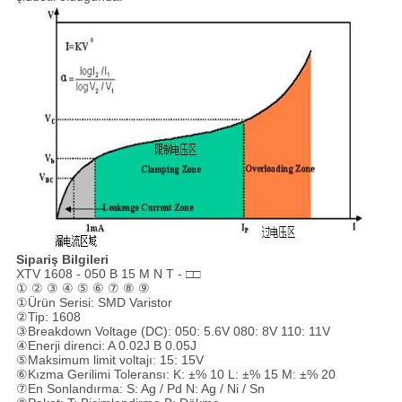
Sipariş Bilgileri
XTV 1608 - 050 B 15 M N T - □□
① ② ③ ④ ⑤ ⑥ ⑦ ⑧ ⑨
①Ürün Serisi: SMD Varistor
②Tip: 1608
③Breakdown Voltage (DC): 050: 5.6V 080: 8V 110: 11V
④Enerji direnci: A 0.02J B 0.05J
⑤Maksimum limit voltajı: 15: 15V
⑥Kızma Gerilimi Toleransı: K: ±% 10 L: ±% 15 M: ±% 20
⑦En Sonlandırma: S: Ag / Pd N: Ag / Ni / Sn