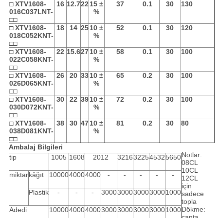
□
XTV1608-
16
12.7
22
15 ±
37
0.1
30
130
016C037LNT-
%
□□
□
XTV1608-
18
14
25
10 ±
52
0.1
30
120
018C052KNT-
%
□□
□
XTV1608-
22
15.6
27
10 ±
58
0.1
30
100
022C058KNT-
%
□□
□
XTV1608-
26
20
33
10 ±
65
0.2
30
100
026D065KNT-
%
□□
□
XTV1608-
30
22
39
10 ±
72
0.2
30
100
030D072KNT-
%
□□
□
XTV1608-
38
30
47
10 ±
81
0.2
30
80
038D081KNT-
%
□□
Ambalaj Bilgileri
Notlar:
tip
1005
1608
2012
3216
3225
4532
5650
08CL
10CL
miktar
kâğıt
10000
4000
4000
-
-
-
-
-
12CL
için
Plastik
-
-
-
3000
3000
3000
3000
1000
sadece
topla
Dökme:
Adedi
10000
4000
4000
3000
3000
3000
3000
1000
çanta