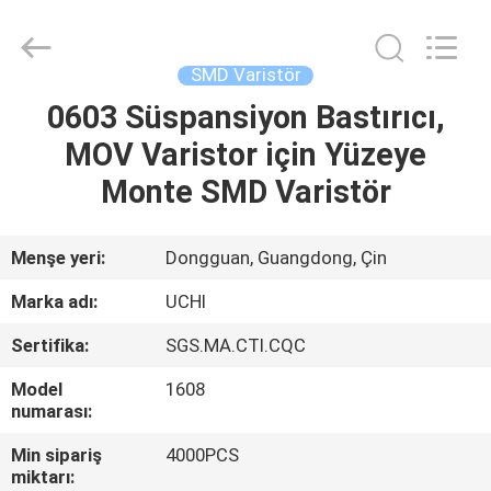
Guangdong
Uchi
Electronics
Co.,Ltd.
All
SMD Varistör
Rights
Reserved.
0603 Süspansiyon Bastırıcı,
EV
MOV Varistor için Yüzeye
ÜRÜN:%
Monte SMD Varistör
S
Menşe yeri:
Dongguan, Guangdong, Çin
SG
Marka adı:
UCHI
GÖSTERISI
Sertifika:
SGS.MA.CTI.CQC
Model
1608
HAKKIMIZDA
numarası:
Min sipariş
4000PCS
FABRIKA
miktarı: