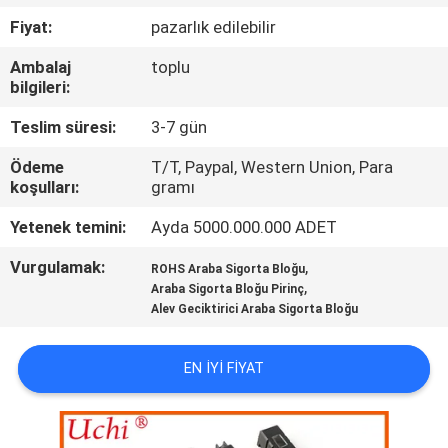
TURU
Fiyat:
pazarlık edilebilir
Ambalaj
toplu
KALITE
bilgileri:
KONTROL
Teslim süresi:
3-7 gün
Ödeme
T/T, Paypal, Western Union, Para
BIZE
koşulları:
gramı
ULAŞIN
Yetenek temini:
Ayda 5000.000.000 ADET
Vurgulamak:
,
HABERLER
ROHS Araba Sigorta Bloğu
,
Araba Sigorta Bloğu Pirinç
Alev Geciktirici Araba Sigorta Bloğu
BIR
TEKLIF
EN IYI FIYAT
ISTEĞI