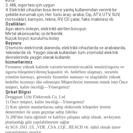
korur.
3. ANL sigortası için uygun
4. Elektrikli cihazları kısa devre yanlış kullanımdan verimli bir
şekilde korumak için, Her türlü araç-araba, Cip, ATV, UTV, SUV,
motosiklet, kamyon, tekne, RV, CD çalar, faks makinesi vb.
Özellikleri
Aşırı akımı önleyin, elektrikli aletleri koruyun
Metal aksesuarlar, iyi iletkenlik
Küçük boyut, kurulumu kolay
Başvuru
Otomotiv elektronik alanında, elektrikli cihazlarda ve arabalarda,
teknelerde vb. Yaygın olarak kullanılan tüm otomobil elektrik
devrelerinde yaygın olarak kullanılır.
hizmetlerimiz
Firmamız yüksek kalitede varistör/termistör/sıcaklık sensörü/sigorta ve
sigorta bileşenleri/direnç/kapasitör vb. hedeflere ulaşmayı, sorumlu
yönetim kurmayı, güvenilir hizmetler sunmayı ve ulaşılabilir yüksek
hedefler koymayı ilke edinmiştir.Müşterilerini memnun etmek ister.Önce
müşteri, kalite önceliği—Yönergemiz!
Şirket Bilgisi
Dongguan Uchi Elektronik Co, Ltd.
1)
Önce müşteri, kalite önceliği—Yönergemiz!
2)
Katı işletim standartlarına sahip elektronik bileşenler üretim
deneyimleri ile uzun geçmişe sahip fabrika
3)
200'den fazla eğitimli ve kalifiye çalışana sahip olmak, sevkiyatın
planlandığı gibi yapılabilmesini sağlar
4)
SGS ,ISO ,UL ,VDE ,CSA ,CQC ,REACH vb. dahil olmak üzere
tamamlanmış onaylar