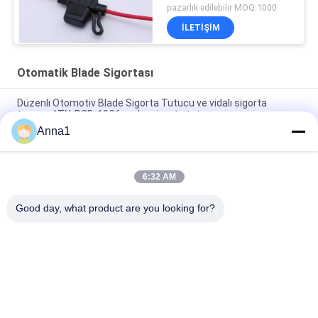
pazarlık edilebilir MOQ:1000
İLETIŞIM
Otomatik Blade Sigortası
Düzenli Otomotiv Blade Sigorta Tutucu ve vidalı sigorta
taşıyıcı ATY-PCB-19G6 araba sigorta tutucu
Anna1
ROHS Araba Sigorta Bloğu Pirinç Kontaklar Alev Geciktirici
Özellikler
6:32 AM
Alev Geciktirici PA PA66 PP Inline Sigorta Tutucu Otomotiv için
16 Ölçer
Good day, what product are you looking for?
Popüler Kategoriler
Tüm
Metal Oksit Varistor
SMD Varistör