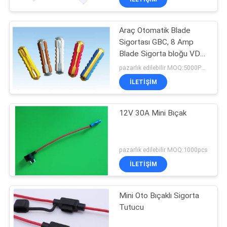
Araç Otomatik Blade
Sigortası GBC, 8 Amp
Blade Sigorta bloğu VDE,
SGS
pazarlık edilebilir MOQ:5000PCS
İLETIŞIM
12V 30A Mini Bıçak
pazarlık edilebilir MOQ:1000pcs
İLETIŞIM
Mini Oto Bıçaklı Sigorta
Tutucu