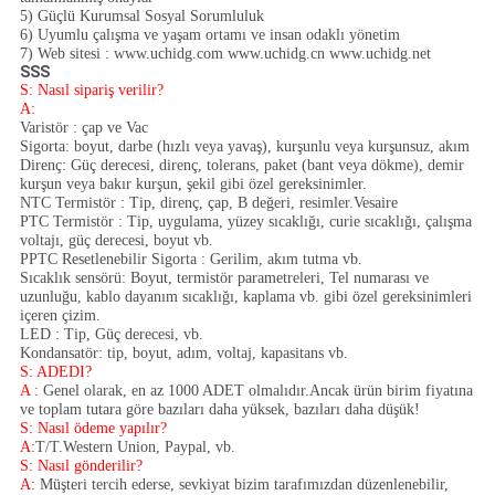
5)
Güçlü Kurumsal Sosyal Sorumluluk
6)
Uyumlu çalışma ve yaşam ortamı ve insan odaklı yönetim
7)
Web sitesi : www.uchidg.com www.uchidg.cn www.uchidg.net
SSS
S: Nasıl sipariş verilir?
A:
Varistör : çap ve Vac
Sigorta: boyut, darbe (hızlı veya yavaş), kurşunlu veya kurşunsuz, akım
Direnç: Güç derecesi, direnç, tolerans, paket (bant veya dökme), demir
kurşun veya bakır kurşun, şekil gibi özel gereksinimler.
NTC Termistör : Tip, direnç, çap, B değeri, resimler.Vesaire
PTC Termistör : Tip, uygulama, yüzey sıcaklığı, curie sıcaklığı, çalışma
voltajı, güç derecesi, boyut vb.
PPTC Resetlenebilir Sigorta : Gerilim, akım tutma vb.
Sıcaklık sensörü: Boyut, termistör parametreleri, Tel numarası ve
uzunluğu, kablo dayanım sıcaklığı, kaplama vb. gibi özel gereksinimleri
içeren çizim.
LED : Tip, Güç derecesi, vb.
Kondansatör: tip, boyut, adım, voltaj, kapasitans vb.
S: ADEDI?
A :
Genel olarak, en az 1000 ADET olmalıdır.Ancak ürün birim fiyatına
ve toplam tutara göre bazıları daha yüksek, bazıları daha düşük!
S: Nasıl ödeme yapılır?
A:
T/T.Western Union, Paypal, vb.
S: Nasıl gönderilir?
A:
Müşteri tercih ederse, sevkiyat bizim tarafımızdan düzenlenebilir,