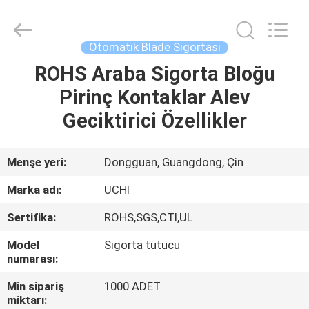
Guangdong
Uchi
Electronics
Co.,Ltd.
All
Otomatik Blade Sigortası
Rights
Reserved.
ROHS Araba Sigorta Bloğu
EV
Pirinç Kontaklar Alev
ÜRÜN:%
Geciktirici Özellikler
S
Menşe yeri:
Dongguan, Guangdong, Çin
SG
Marka adı:
UCHI
GÖSTERISI
Sertifika:
ROHS,SGS,CTI,UL
Model
Sigorta tutucu
HAKKIMIZDA
numarası:
Min sipariş
1000 ADET
FABRIKA
miktarı: