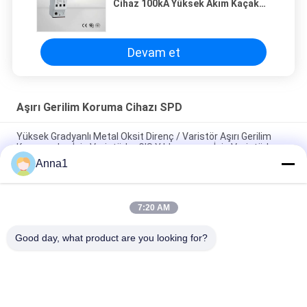
Cihaz 100kA Yüksek Akım Kaçak
Kapasitesi
Devam et
Aşırı Gerilim Koruma Cihazı SPD
Yüksek Gradyanlı Metal Oksit Direnç / Varistör Aşırı Gerilim
Koruyucuları İçin Varistörler GIS Yıldırımsavar İçin Varistörler
Anna1
Yüksek Performanslı Varistör / Direnç Levhaları Yıldırım
Tutucular İçin
7:20 AM
Kırmızı Termoplastik Malzeme Muhafaza Aşırı Gerilim
Koruyucu SPD II40X 385V Serisi
Good day, what product are you looking for?
Popüler Kategoriler
Tüm