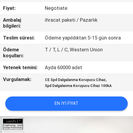
TURU
Fiyat:
Negotiate
Ambalaj
ihracat paketi / Pazarlık
KALITE
bilgileri:
KONTROL
Teslim süresi:
Ödeme yapıldıktan 5-15 gün sonra
Ödeme
T / T, L / C, Western Union
BIZE
koşulları:
ULAŞIN
Yetenek temini:
Ayda 60000 adet
Vurgulamak:
,
HABERLER
CE Spd Dalgalanma Koruyucu Cihaz
Spd Dalgalanma Koruyucu Cihaz 100kA
BIR
EN IYI FIYAT
TEKLIF
ISTEĞI