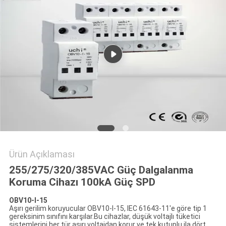
SITE
HARITASI
PRIVACY
POLICY
Ürün Açıklaması
255/275/320/385VAC Güç Dalgalanma
Koruma Cihazı 100kA Güç SPD
OBV10-I-15
Aşırı gerilim koruyucular OBV10-I-15, IEC 61643-11'e göre tip 1
gereksinim sınıfını karşılar.Bu cihazlar, düşük voltajlı tüketici
sistemlerini her tür aşırı voltajdan korur ve tek kutuplu ila dört