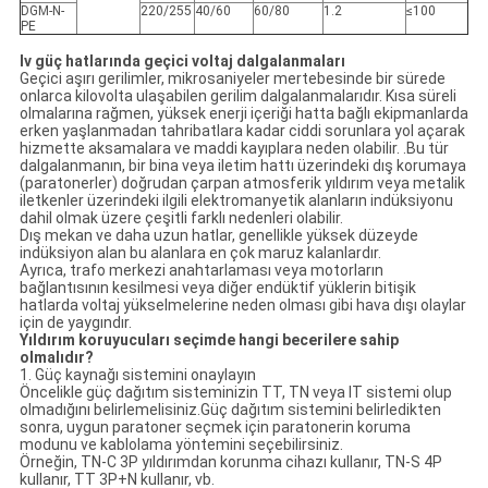
DGM-N-
220/255
40/60
60/80
1.2
≤100
PE
lv güç hatlarında geçici voltaj dalgalanmaları
Geçici aşırı gerilimler, mikrosaniyeler mertebesinde bir sürede
onlarca kilovolta ulaşabilen gerilim dalgalanmalarıdır. Kısa süreli
olmalarına rağmen, yüksek enerji içeriği hatta bağlı ekipmanlarda
erken yaşlanmadan tahribatlara kadar ciddi sorunlara yol açarak
hizmette aksamalara ve maddi kayıplara neden olabilir. .Bu tür
dalgalanmanın, bir bina veya iletim hattı üzerindeki dış korumaya
(paratonerler) doğrudan çarpan atmosferik yıldırım veya metalik
iletkenler üzerindeki ilgili elektromanyetik alanların indüksiyonu
dahil olmak üzere çeşitli farklı nedenleri olabilir.
Dış mekan ve daha uzun hatlar, genellikle yüksek düzeyde
indüksiyon alan bu alanlara en çok maruz kalanlardır.
Ayrıca, trafo merkezi anahtarlaması veya motorların
bağlantısının kesilmesi veya diğer endüktif yüklerin bitişik
hatlarda voltaj yükselmelerine neden olması gibi hava dışı olaylar
için de yaygındır.
Yıldırım koruyucuları seçimde hangi becerilere sahip
olmalıdır?
1. Güç kaynağı sistemini onaylayın
Öncelikle güç dağıtım sisteminizin TT, TN veya IT sistemi olup
olmadığını belirlemelisiniz.Güç dağıtım sistemini belirledikten
sonra, uygun paratoner seçmek için paratonerin koruma
modunu ve kablolama yöntemini seçebilirsiniz.
Örneğin, TN-C 3P yıldırımdan korunma cihazı kullanır, TN-S 4P
kullanır, TT 3P+N kullanır, vb.