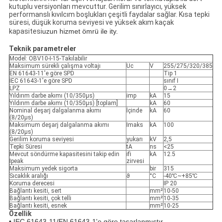
kutuplu versiyonları mevcuttur. Gerilim sınırlayıcı, yüksek
performanslı kıvılcım boşlukları çeşitli faydalar sağlar. Kısa tepki
süresi, düşük koruma seviyesi ve yüksek akım kaçak
kapasitesi
uzun hizmet ömrü ile ity.
Teknik parametreler
Model: OBV10-I-15-Takılabilir
Maksimum sürekli çalışma voltajı
Uc
V
255/275/320/385
EN 61643-11'e göre SPD
Tip 1
IEC 61643-1'e göre SPD
sınıf I
LPZ
0→2
Yıldırım darbe akımı (10/350μs)
imp
kA
15
Yıldırım darbe akımı (10/350μs) [toplam]
kA
60
Nominal deşarj dalgalanma akımı
İçinde
kA
60
(8/20μs)
Maksimum deşarj dalgalanma akımı
Imaks
kA
100
(8/20μs)
Gerilim koruma seviyesi
yukarı
kV
2,5
Tepki Süresi
tA
ns
<25
Mevcut söndürme kapasitesini takip edin
ifi
kA
12.5
Ipeak
zirvesi
Maksimum yedek sigorta
bir
315
Sıcaklık aralığı
ϑ
°C
-40℃~+85℃
Koruma derecesi
IP 20
Bağlantı kesiti, sert
mm²
10-50
Bağlantı kesiti, çok telli
mm²
10-35
Bağlantı kesiti, esnek
mm²
10-25
Özellik
•
IEC 61643-11/EN 61643-1'e göre tasarlanmıştır.