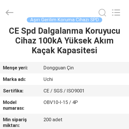
Guangdong
Uchi
Electronics
Co.,Ltd.
All
Aşırı Gerilim Koruma Cihazı SPD
Rights
Reserved.
CE Spd Dalgalanma Koruyucu
EV
Cihaz 100kA Yüksek Akım
ÜRÜN:%
Kaçak Kapasitesi
S
Menşe yeri:
Dongguan Çin
SG
Marka adı:
Uchi
GÖSTERISI
Sertifika:
CE / SGS / ISO9001
Model
OBV10-I-15 / 4P
HAKKIMIZDA
numarası:
Min sipariş
200 adet
FABRIKA
miktarı: