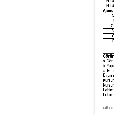
NTS
NTS
Ajans
A
C
Görün
a. Gör
b. Yap
c. Ren
Ürün ö
Kurşu
Kurşu
Lehim 
Lehim 
Etiket: