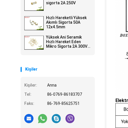
sigorta 2A 250V
Hızlı Hareketli Yüksek
Akımlı Sigorta 50A
12x4.5mm
Yüksek Ani Seramik
Hızlı Hareket Eden
Mikro Sigorta 2A 300V
6.1x2.5 Mm SSF1200
Kişiler
Kişiler:
Anna
Tel:
86-0769-86183707
Elektr
Faks:
86-769-85625751
Bö
Yok