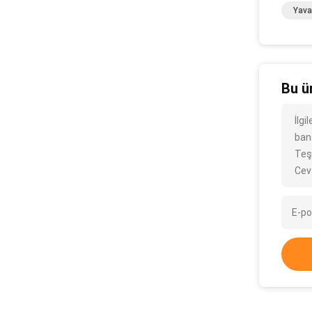
Yava
Bu ü
İlgi
bana
Teş
Cev