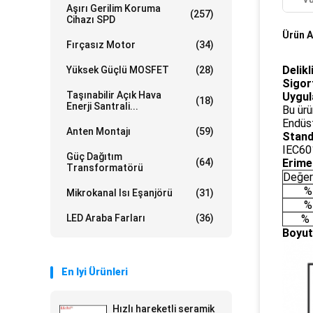
Aşırı Gerilim Koruma
(257)
Cihazı SPD
Ürün A
Fırçasız Motor
(34)
Delik
Yüksek Güçlü MOSFET
(28)
Sigor
Taşınabilir Açık Hava
Uygu
(18)
Enerji Santrali...
Bu ürü
Endüst
Anten Montajı
(59)
Stand
IEC60
Güç Dağıtım
(64)
Erime
Transformatörü
Değer
%
Mikrokanal Isı Eşanjörü
(31)
%
LED Araba Farları
(36)
% 
Boyut
En Iyi Ürünleri
Hızlı hareketli seramik