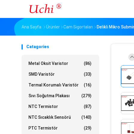
Ana Sayfa
Ürünler
Cam Sigortaları
Delikli Mikro Submi
Catagories
Metal Oksit Varistor
(86)
SMD Varistör
(33)
Termal Korumalı Varistör
(16)
Sıvı Soğutma Plakası
(279)
NTC Termistor
(87)
NTC Sıcaklık Sensörü
(140)
PTC Termistör
(29)