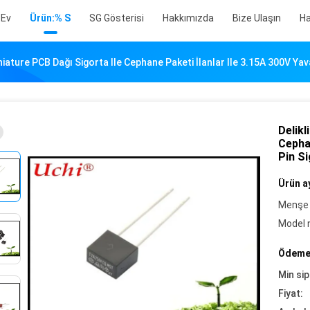
Ev
Ürün:% S
SG Gösterisi
Hakkımızda
Bize Ulaşın
Ha
niature PCB Dağı Sigorta Ile Cephane Paketi İlanlar Ile 3.15A 300V Ya
Delikl
Cephan
Pin Si
Ürün ay
Menşe 
Model 
Ödeme 
Min sip
Fiyat: