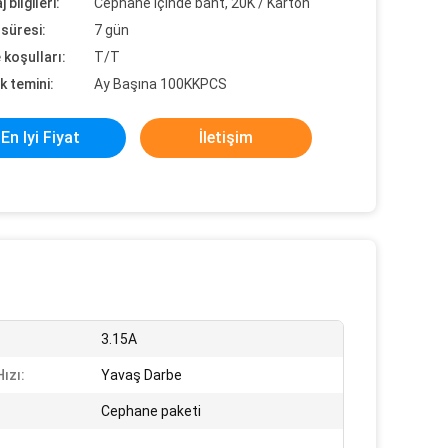
 bilgileri:
Cephane içinde bant, 20K / Karton
süresi:
7 gün
koşulları:
T/T
k temini:
Ay Başına 100KKPCS
En Iyi Fiyat
İletişim
3.15A
ızı:
Yavaş Darbe
Cephane paketi