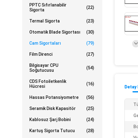
PPTC Sıfırlanabilir
(22)
Sigorta
Termal Sigorta
(23)
Otomatik Blade Sigortası
(30)
Cam Sigortaları
(79)
Film Direnci
(27)
Bilgisayar CPU
(54)
Soğutucusu
CDS Fotoiletkenlik
(16)
Hücresi
Detay 
Hassas Potansiyometre
(56)
Tü
Seramik Disk Kapasitör
(25)
Ge
Kablosuz Şarj Bobini
(24)
Bo
Kartuş Sigorta Tutucu
(28)
Vu