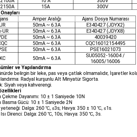
2100A
10 A
300V
2150A
15A
300V
 Onayları
jans
Amper Aralığı
Ajans Dosya Numarası
UR
50mA ~ 6.3A
E340427 (JDYX2)
ı-UR
50mA ~ 6.3A
E340427 (JDYX8)
VDE
50mA ~ 6.3A
40039420
CQC
50mA ~ 6.3A
CQC16012154495
PSE
50mA ~ 6.3A
PSE16021073
SU05052-16004 /
KC
50mA ~ 6.3A
16005/16006
ümler ve Yapılandırma
ünürde belirgin bir leke, pas veya çatlak olmamalıdır, İşaretler kola
ılandırma: Radyal kurşunlu Alt Minyatür Sigorta.
k: Siyah veya kahverengi.
zellikleri
n Çekme Dayanımı: 10 ± 1 Saniyede 10N
n Basma Gücü: 10 ± 1 Saniyede 2N
yeteneği: Dalga: 260 ℃, ≤3s; Havya: 350 ± 10 ℃, ≤1s.
Isı Direnci: Dalga: 260 ℃, 10s; Havya: 350 ℃, 3s.