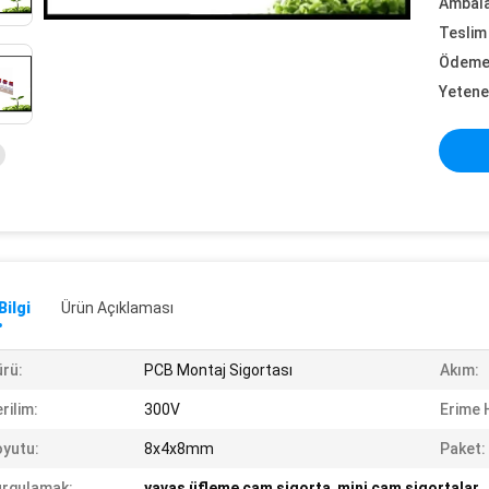
Ambalaj
Teslim 
Ödeme 
Yetene
Bilgi
Ürün Açıklaması
rü:
PCB Montaj Sigortası
Akım:
rilim:
300V
Erime H
yutu:
8x4x8mm
Paket:
rgulamak:
yavaş üfleme cam sigorta
,
mini cam sigortalar