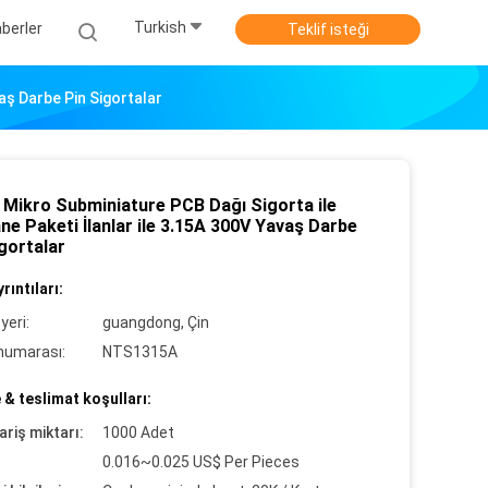
Turkish
berler
Teklif isteği
vaş Darbe Pin Sigortalar
i Mikro Subminiature PCB Dağı Sigorta ile
e Paketi İlanlar ile 3.15A 300V Yavaş Darbe
gortalar
rıntıları:
yeri:
guangdong, Çin
numarası:
NTS1315A
& teslimat koşulları:
ariş miktarı:
1000 Adet
0.016~0.025 US$ Per Pieces