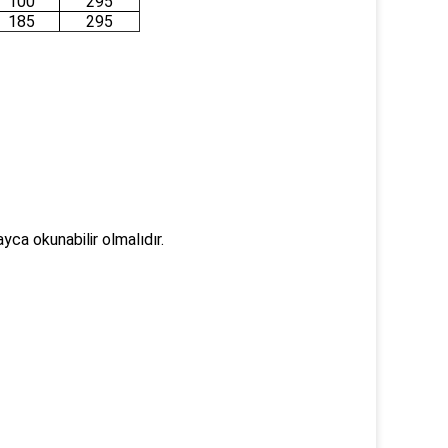
100
295
185
295
yca okunabilir olmalıdır.