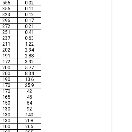
555
0.02
355
0.11
323
0.12
296
0.17
272
0.21
251
0,41
237
0.63
211
1.22
202
2.34
191
2.88
172
3.92
200
5.77
200
8.34
190
13.6
170
25.9
170
42
165
45
150
64
130
92
130
140
130
208
100
265