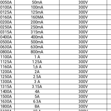
0050A
50mA
300V
0100A
100mA
300V
0125A
125mA
300V
0160A
160MA
300V
0200A
200mA
300V
0250A
250mA
300V
0315A
315mA
300V
0400A
400mA
300V
0500A
500mA
300V
0630A
630mA
300V
0800A
800mA
300V
1100A
1 A
300V
1125A
1.25A
300V
1160A
1,6 A
300V
1200A
2A
300V
1250A
2.5A
300V
1300A
3 A
300V
1315A
3.15A
300V
1400A
4A
300V
1500A
5A
300V
1630A
6.3A
300V
1800A
8A
300V