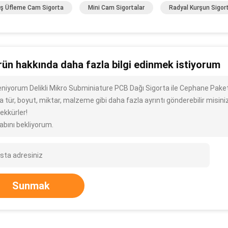
ş Üfleme Cam Sigorta
Mini Cam Sigortalar
Radyal Kurşun Sigor
rün hakkında daha fazla bilgi edinmek istiyorum
leniyorum Delikli Mikro Subminiature PCB Dağı Sigorta ile Cephane Paket
 tür, boyut, miktar, malzeme gibi daha fazla ayrıntı gönderebilir misini
ekkürler!
abını bekliyorum.
Sunmak