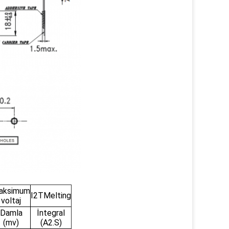
aksimum
I2TMelting
voltaj
Damla
İntegral
(mv)
(A2.S)