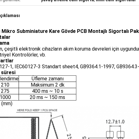
çıklaması
li Mikro Subminiature Kare Gövde PCB Montajlı Sigortalı Pak
talar
lama
n, çeşitli elektronik cihazların akım koruma devreleri için uygundur. 
riyel Kontrolörler, vb.
artlar
127-1, IEC60127-3 Standart sheet4, GB9364.1-1997, GB9364.3-
 süresi
lendirme
Üfleme zamanı
 210
Maksimum 2 dk
 275
400 ms ~ 10 s
1000
20 ms ~ 150 ms
(mm)