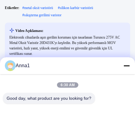
Etiketler:
#
metal oksit varistörü
#
silikon karbür varistörü
#
sıkıştırma gerilimi varistor
Video Açıklaması:
Elektronik cihazlarda aşırı gerilim koruması için tasarlanan Turuncu 275V AC
Metal Oksit Varistör 20D431K'yı keşfedin. Bu yüksek performanslı MOV
varistörü, hızlı yanıt, yüksek enerji emilimi ve güvenilir güvenlik için UL
sertifikası sunar.
Anna1
İlgili Videolar
6:30 AM
Good day, what product are you looking for?
00:24
00:20
Yüksek güçlü lazer soğutma su plaka
Endüstriyel ekipman alüminyum
soğutma su plaka radyatörü
profilli bakır boru radyatörü, yüksek
güçlü su soğutucu plaka radyatörü
Soğutma Plağı
Soğutma Plağı