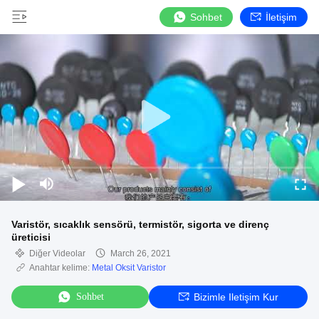
Sohbet
İletişim
Varistör, sıcaklık sensörü, termistör, sigorta ve direnç
üreticisi
Diğer Videolar
March 26, 2021
Anahtar kelime:
Metal Oksit Varistor
Sohbet
Bizimle Iletişim Kur